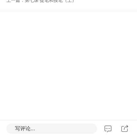
上一篇：
第七课 提笔和按笔（上）
写评论...