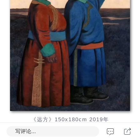
《远方》150x180cm 2019年
“中国美术奖金奖既第十三届全国美展”金奖
写评论...