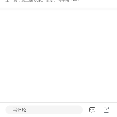
上一篇：
第三课 执笔、坐姿、习字格（中）
写评论...